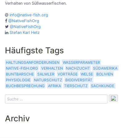
Verhalten von Süßwasserfischen.
info@native-fish.org
@NativeFishOrg
@NativeFishOrg
Stefan Karl Hetz
Häufigste Tags
HALTUNGSANFORDERUNGEN
WASSERPARAMETER
NATIVE-FISH.ORG
VERHALTEN
NACHZUCHT
SÜDAMERIKA
BUNTBARSCHE
SALMLER
VORTRÄGE
WELSE
BOLIVIEN
PHYSIOLOGIE
NATURSCHUTZ
BIODIVERSITÄT
BUCHBESPRECHUNG
AFRIKA
TIERSCHUTZ
SACHKUNDE
Archiv