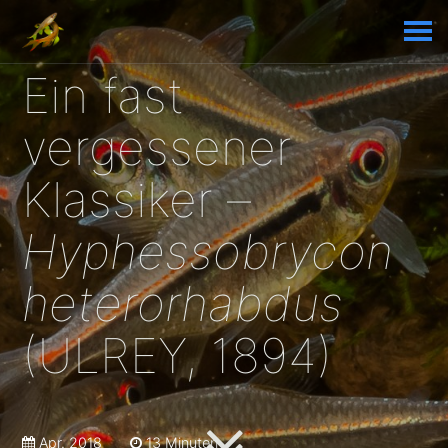
Ein fast
vergessener
Klassiker –
Hyphessobrycon
heterorhabdus
(ULREY, 1894)
Apr. 2018
13 Minuten