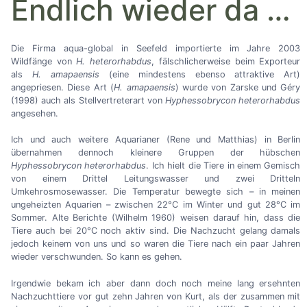
Endlich wieder da
…
Die Firma aqua-global in Seefeld importierte im Jahre 2003
Wildfänge von
H. heterorhabdus
, fälschlicherweise beim Exporteur
als
H. amapaensis
(eine mindestens ebenso attraktive Art)
angepriesen. Diese Art (
H. amapaensis
) wurde von Zarske und Géry
(1998) auch als Stellvertreterart von
Hyphessobrycon heterorhabdus
angesehen.
Ich und auch weitere Aquarianer (Rene und Matthias) in Berlin
übernahmen dennoch kleinere Gruppen der hübschen
Hyphessobrycon heterorhabdus
. Ich hielt die Tiere in einem Gemisch
von einem Drittel Leitungswasser und zwei Dritteln
Umkehrosmosewasser. Die Temperatur bewegte sich
–
in meinen
ungeheizten Aquarien
–
zwischen 22°C im Winter und gut 28°C im
Sommer. Alte Berichte (Wilhelm 1960) weisen darauf hin, dass die
Tiere auch bei 20°C noch aktiv sind. Die Nachzucht gelang damals
jedoch keinem von uns und so waren die Tiere nach ein paar Jahren
wieder verschwunden. So kann es gehen.
Irgendwie bekam ich aber dann doch noch meine lang ersehnten
Nachzuchttiere vor gut zehn Jahren von Kurt, als der zusammen mit