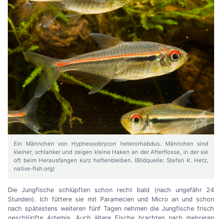
Ein Männchen von Hyphessobrycon heterorhabdus. Männchen sind
kleiner, schlanker und zeigen kleine Haken an der Afterflosse, in der sie
oft beim Herausfangen kurz haftenbleiben. (Bildquelle: Stefan K. Hetz,
native-fish.org)
Die Jungfische schlüpften schon recht bald (nach ungefähr 24
Stunden). Ich füttere sie mit Paramecien und Micro an und schon
nach spätestens weiteren fünf Tagen nehmen die Jungfische frisch
geschlüpfte
Artemia
. Auch ältere Fische brachten nach mehreren