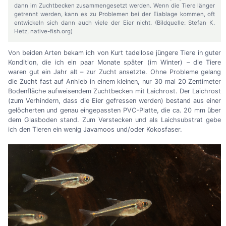
dann im Zuchtbecken zusammengesetzt werden. Wenn die Tiere länger
getrennt werden, kann es zu Problemen bei der Eiablage kommen, oft
entwickeln sich dann auch viele der Eier nicht. (Bildquelle: Stefan K.
Hetz, native-fish.org)
Von beiden Arten bekam ich von Kurt tadellose jüngere Tiere in guter
Kondition, die ich ein paar Monate später (im Winter)
–
die Tiere
waren gut ein Jahr alt
–
zur Zucht ansetzte. Ohne Probleme gelang
die Zucht fast auf Anhieb in einem kleinen, nur 30 mal 20 Zentimeter
Bodenfläche aufweisendem Zuchtbecken mit Laichrost. Der Laichrost
(zum Verhindern, dass die Eier gefressen werden) bestand aus einer
gelöcherten und genau eingepassten PVC-Platte, die ca. 20 mm über
dem Glasboden stand. Zum Verstecken und als Laichsubstrat gebe
ich den Tieren ein wenig Javamoos und/oder Kokosfaser.