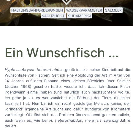
HALTUNGSANFORDERUNGEN
WASSERPARAMETER
SALMLER
NACHZUCHT
SÜDAMERIKA
Ein Wunschfisch
…
Hyphessobrycon heterorhabdus
gehörte seit meiner Kindheit auf die
Wunschliste von Fischen. Seit ich eine Abbildung der Art im Alter von
14 Jahren auf dem Einband eines kleinen Büchleins über Salmler
(Jocher 1968) gesehen hatte, wusste ich, dass ich diesen Fisch
irgendwann einmal haben (und natürlich auch nachzüchten) wollte.
Ich gebe ja zu, es war zunächst die Färbung der Tiere, die mich
fasziniert hat. Nun bin ich ein recht geduldiger Mensch: keiner, der
„dringend“ irgendeine Art sucht und dafür hunderte von Kilometern
zurücklegt. Oft löst sich das Problem überraschend ganz von allein,
auch wenn es, wie bei
H. heterorhabdus
, mehr als zwanzig Jahre
dauert.