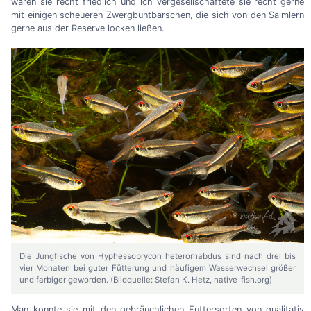
waren sie recht friedlich und ich vergesellschaftete sie recht gerne
mit einigen scheueren Zwergbuntbarschen, die sich von den Salmlern
gerne aus der Reserve locken ließen.
Die Jungfische von Hyphessobrycon heterorhabdus sind nach drei bis
vier Monaten bei guter Fütterung und häufigem Wasserwechsel größer
und farbiger geworden. (Bildquelle: Stefan K. Hetz, native-fish.org)
Man konnte sie mit den gebräuchlichen Futtersorten von qualitativ