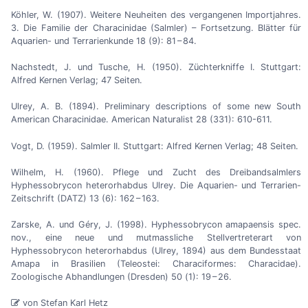
Köhler, W. (1907). Weitere Neuheiten des vergangenen Importjahres.
3. Die Familie der Characinidae (Salmler)
–
Fortsetzung. Blätter für
Aquarien- und Terrarienkunde 18 (9): 81 – 84.
Nachstedt, J. und Tusche, H. (1950). Züchterkniffe I. Stuttgart:
Alfred Kernen Verlag; 47 Seiten.
Ulrey, A. B. (1894). Preliminary descriptions of some new South
American Characinidae. American Naturalist 28 (331): 610-611.
Vogt, D. (1959). Salmler II. Stuttgart: Alfred Kernen Verlag; 48 Seiten.
Wilhelm, H. (1960). Pflege und Zucht des Dreibandsalmlers
Hyphessobrycon heterorhabdus Ulrey. Die Aquarien- und Terrarien-
Zeitschrift (DATZ) 13 (6): 162 – 163.
Zarske, A. und Géry, J. (1998). Hyphessobrycon amapaensis spec.
nov., eine neue und mutmassliche Stellvertreterart von
Hyphessobrycon heterorhabdus (Ulrey, 1894) aus dem Bundesstaat
Amapa in Brasilien (Teleostei: Characiformes: Characidae).
Zoologische Abhandlungen (Dresden) 50 (1): 19 – 26.
von Stefan Karl Hetz