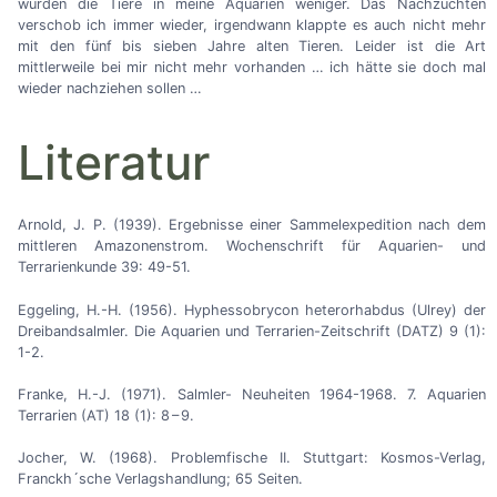
wurden die Tiere in meine Aquarien weniger. Das Nachzüchten
verschob ich immer wieder, irgendwann klappte es auch nicht mehr
mit den fünf bis sieben Jahre alten Tieren. Leider ist die Art
mittlerweile bei mir nicht mehr vorhanden
…
ich hätte sie doch mal
wieder nachziehen sollen
…
Literatur
Arnold, J. P. (1939). Ergebnisse einer Sammelexpedition nach dem
mittleren Amazonenstrom. Wochenschrift für Aquarien- und
Terrarienkunde 39: 49-51.
Eggeling, H.-H. (1956). Hyphessobrycon heterorhabdus (Ulrey) der
Dreibandsalmler. Die Aquarien und Terrarien-Zeitschrift (DATZ) 9 (1):
1-2.
Franke, H.-J. (1971). Salmler- Neuheiten 1964-1968. 7. Aquarien
Terrarien (AT) 18 (1): 8 – 9.
Jocher, W. (1968). Problemfische II. Stuttgart: Kosmos-Verlag,
Franckh´sche Verlagshandlung; 65 Seiten.