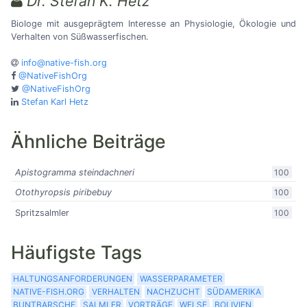
Dr. Stefan K. Hetz
Biologe mit ausgeprägtem Interesse an Physiologie, Ökologie und
Verhalten von Süßwasserfischen.
info@native-fish.org
@NativeFishOrg
@NativeFishOrg
Stefan Karl Hetz
Ähnliche Beiträge
Apistogramma steindachneri
100
Otothyropsis piribebuy
100
Spritzsalmler
100
Häufigste Tags
HALTUNGSANFORDERUNGEN
WASSERPARAMETER
NATIVE-FISH.ORG
VERHALTEN
NACHZUCHT
SÜDAMERIKA
BUNTBARSCHE
SALMLER
VORTRÄGE
WELSE
BOLIVIEN