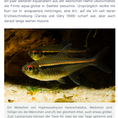
ein paar weiteren Aquarianern aus der westlichen Hälfte Deutschlands
die Firma aqua-global in Seefeld besuchte. Ursprünglich wollte mir
Kurt nur
H. amapaensis
mitbringen, eine Art, auf die ich seit deren
Erstbeschreibung (Zarske und Géry 1998) scharf war, aber auch
darauf lange warten musste.
Ein Weibchen von Hyphessobrycon heterorhabdus. Weibchen sind
fülliger als die Männchen und oft, bei gleichem Alter, auch etwas größer.
Zum Laichansatz können die Tiere für zwei bis vier Tage getrennt und