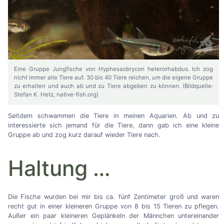
Eine Gruppe Jungfische von Hyphessobrycon heterorhabdus. Ich zog
nicht immer alle Tiere auf. 30 bis 40 Tiere reichen, um die eigene Gruppe
zu erhalten und auch ab und zu Tiere abgeben zu können. (Bildquelle:
Stefan K. Hetz, native-fish.org)
Seitdem schwammen die Tiere in meinen Aquarien. Ab und zu
interessierte sich jemand für die Tiere, dann gab ich eine kleine
Gruppe ab und zog kurz darauf wieder Tiere nach.
Haltung
…
Die Fische wurden bei mir bis ca. fünf Zentimeter groß und waren
recht gut in einer kleineren Gruppe von 8 bis 15 Tieren zu pflegen.
Außer ein paar kleineren Geplänkeln der Männchen untereinander