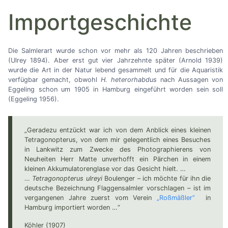
Importgeschichte
Die Salmlerart wurde schon vor mehr als 120 Jahren beschrieben
(Ulrey 1894). Aber erst gut vier Jahrzehnte später (Arnold 1939)
wurde die Art in der Natur lebend gesammelt und für die Aquaristik
verfügbar gemacht, obwohl
H. heterorhabdus
nach Aussagen von
Eggeling schon um 1905 in Hamburg eingeführt worden sein soll
(Eggeling 1956).
„Geradezu entzückt war ich von dem Anblick eines kleinen
Tetragonopterus, von dem mir gelegentlich eines Besuches
in Lankwitz zum Zwecke des Photographierens von
Neuheiten Herr Matte unverhofft ein Pärchen in einem
kleinen Akkumulatorenglase vor das Gesicht hielt.
…
…
Tetragonopterus ulreyi
Boulenger
–
ich möchte für ihn die
deutsche Bezeichnung Flaggensalmler vorschlagen
–
ist im
vergangenen Jahre zuerst vom Verein
„Roßmäßler”
in
Hamburg importiert worden
…
“
Köhler (1907)