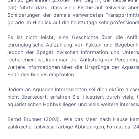
den so genannten „Exoten“ (ein Begriff, der heute ei
hat) führte dazu, dass viele Fische auf teilweise ab
Schilderungen der damals verwendeten Transportmitte
gerade im Hinblick auf die heutzutage sehr professionell
Es ist nicht leicht, eine Geschichte über die Anf
chronologische Aufzählung von Fakten und Begebenheit
jedoch der Spagat zwischen Information und Unterh
recherchiert ist, kann man der Auflistung von Persone
weitere Informationen über die Ursprünge der Aquaris
Ende des Buches empfohlen.
Jedem an Aquarien Interessierten sei die Lektüre dies
nicht überteuert, erfahren Sie, illustriert durch viel
aquaristischen Hobbys liegen und viele weitere interess
Bernd Brunner (2003). Wie das Meer nach Hause kam. D
zahlreiche, teilweise farbige Abbildungen, Format ca.