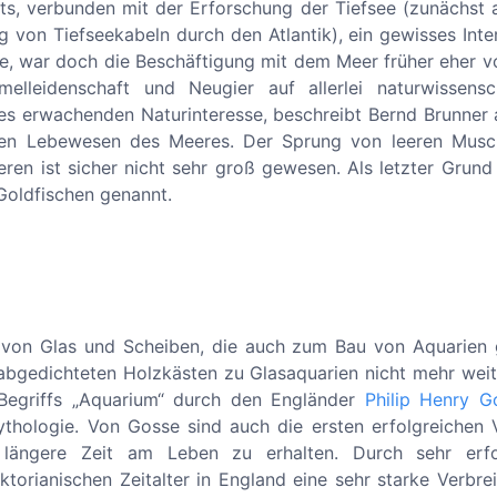
erts, verbunden mit der Erforschung der Tiefsee (zunächst
 von Tiefseekabeln durch den Atlantik), ein gewisses Inte
e, war doch die Beschäftigung mit dem Meer früher eher v
leidenschaft und Neugier auf allerlei naturwissensch
s erwachenden Naturinteresse, beschreibt Bernd Brunner a
 den Lebewesen des Meeres. Der Sprung von leeren Musc
en ist sicher nicht sehr groß gewesen. Als letzter Grund
Goldfischen genannt.
g von Glas und Scheiben, die auch zum Bau von Aquarien 
bgedichteten Holzkästen zu Glasaquarien nicht mehr weit 
s Begriffs „Aquarium“ durch den Engländer
Philip Henry G
thologie. Von Gosse sind auch die ersten erfolgreichen 
n längere Zeit am Leben zu erhalten. Durch sehr erfo
ktorianischen Zeitalter in England eine sehr starke Verbre