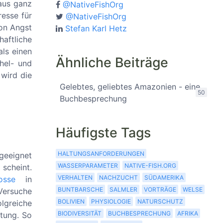
 aus ganz
@NativeFishOrg
resse für
@NativeFishOrg
on Angst
Stefan Karl Hetz
aftliche
ls einen
Ähnliche Beiträge
hel- und
 wird die
Gelebtes, geliebtes Amazonien - eine
50
Buchbesprechung
Häufigste Tags
HALTUNGSANFORDERUNGEN
geeignet
WASSERPARAMETER
NATIVE-FISH.ORG
scheint.
VERHALTEN
NACHZUCHT
SÜDAMERIKA
osse
in
BUNTBARSCHE
SALMLER
VORTRÄGE
WELSE
Versuche
BOLIVIEN
PHYSIOLOGIE
NATURSCHUTZ
lgreiche
BIODIVERSITÄT
BUCHBESPRECHUNG
AFRIKA
itung. So