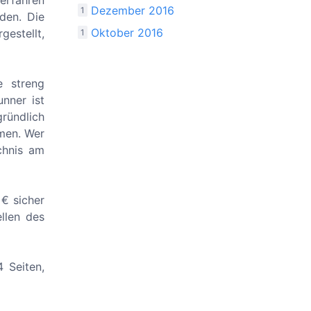
erfahren
Dezember 2016
1
den. Die
Oktober 2016
estellt,
1
e streng
nner ist
ründlich
men. Wer
chnis am
 € sicher
ellen des
 Seiten,