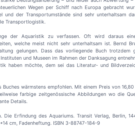
ne starke Deutungsänderung
–
und leider auch Abwertung
–
enteuerlichen Wegen per Schiff nach Europa gebracht wur
l und der Transportumstände sind sehr unterhaltsam darg
e Transportlogistik.
änge der Aquaristik zu verfassen. Oft wird daraus ein
en, welche meist nicht sehr unterhaltsam ist. Bernd Bru
altung gelungen. Dass das vorliegende Buch trotzdem g
n, Instituten und Museen im Rahmen der Danksagung entneh
tik haben möchte, dem sei das Literatur- und Bildverzei
es Buches wärmstens empfohlen. Mit einem Preis von 16,80
e, teilweise farbige zeitgenössische Abbildungen wo die Qu
ante Details.
ie Erfindung des Aquariums. Transit Verlag, Berlin, 144
 24*14 cm, Fadenheftung. ISBN 3-88747-184-9