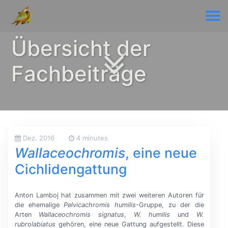
Übersicht der
Fachbeiträge
Dez. 2016
4 minutes
Wallaceochromis
, eine neue
Cichlidengattung
Anton Lamboj hat zusammen mit zwei weiteren Autoren für
die ehemalige
Pelvicachromis humilis
-Gruppe, zu der die
Arten
Wallaceochromis signatus
,
W. humilis
und
W.
rubrolabiatus
gehören, eine neue Gattung aufgestellt. Diese