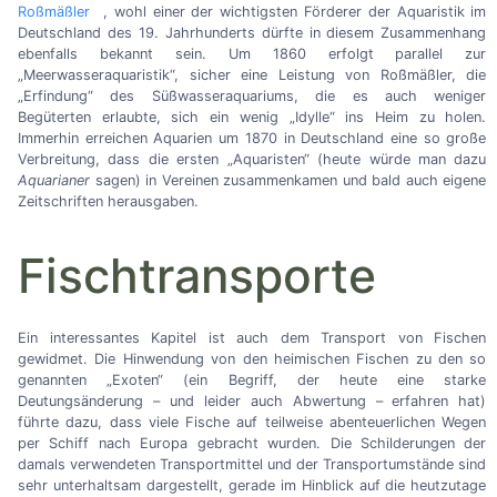
Roßmäßler
, wohl einer der wichtigsten Förderer der Aquaristik im
Deutschland des 19. Jahrhunderts dürfte in diesem Zusammenhang
ebenfalls bekannt sein. Um 1860 erfolgt parallel zur
„Meerwasseraquaristik“, sicher eine Leistung von Roßmäßler, die
„Erfindung“ des Süßwasseraquariums, die es auch weniger
Begüterten erlaubte, sich ein wenig „Idylle“ ins Heim zu holen.
Immerhin erreichen Aquarien um 1870 in Deutschland eine so große
Verbreitung, dass die ersten „Aquaristen“ (heute würde man dazu
Aquarianer
sagen) in Vereinen zusammenkamen und bald auch eigene
Zeitschriften herausgaben.
Fischtransporte
Ein interessantes Kapitel ist auch dem Transport von Fischen
gewidmet. Die Hinwendung von den heimischen Fischen zu den so
genannten „Exoten“ (ein Begriff, der heute eine starke
Deutungsänderung
–
und leider auch Abwertung
–
erfahren hat)
führte dazu, dass viele Fische auf teilweise abenteuerlichen Wegen
per Schiff nach Europa gebracht wurden. Die Schilderungen der
damals verwendeten Transportmittel und der Transportumstände sind
sehr unterhaltsam dargestellt, gerade im Hinblick auf die heutzutage