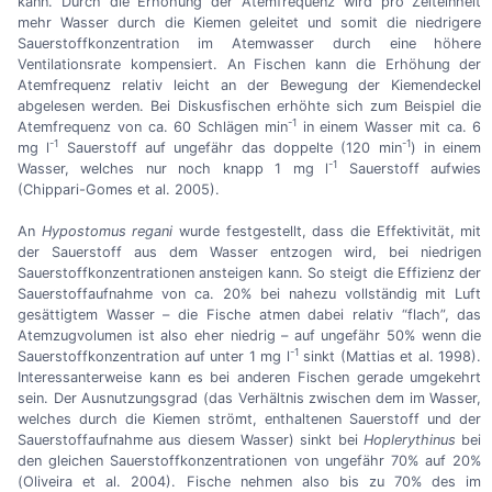
kann. Durch die Erhöhung der Atemfrequenz wird pro Zeiteinheit
mehr Wasser durch die Kiemen geleitet und somit die niedrigere
Sauerstoffkonzentration im Atemwasser durch eine höhere
Ventilationsrate kompensiert. An Fischen kann die Erhöhung der
Atemfrequenz relativ leicht an der Bewegung der Kiemendeckel
abgelesen werden. Bei Diskusfischen erhöhte sich zum Beispiel die
-1
Atemfrequenz von ca. 60 Schlägen min
in einem Wasser mit ca. 6
-1
-1
mg l
Sauerstoff auf ungefähr das doppelte (120 min
) in einem
-1
Wasser, welches nur noch knapp 1 mg l
Sauerstoff aufwies
(Chippari-Gomes et al. 2005).
An
Hypostomus
regani
wurde festgestellt, dass die Effektivität, mit
der Sauerstoff aus dem Wasser entzogen wird, bei niedrigen
Sauerstoffkonzentrationen ansteigen kann. So steigt die Effizienz der
Sauerstoffaufnahme von ca. 20% bei nahezu vollständig mit Luft
gesättigtem Wasser
–
die Fische atmen dabei relativ “flach”, das
Atemzugvolumen ist also eher niedrig – auf ungefähr 50% wenn die
-1
Sauerstoffkonzentration auf unter 1 mg l
sinkt (Mattias et al. 1998).
Interessanterweise kann es bei anderen Fischen gerade umgekehrt
sein. Der Ausnutzungsgrad (das Verhältnis zwischen dem im Wasser,
welches durch die Kiemen strömt, enthaltenen Sauerstoff und der
Sauerstoffaufnahme aus diesem Wasser) sinkt bei
Hoplerythinus
bei
den gleichen Sauerstoffkonzentrationen von ungefähr 70% auf 20%
(Oliveira et al. 2004). Fische nehmen also bis zu 70% des im