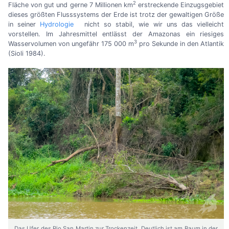
2
Fläche von gut und gerne 7 Millionen km
erstreckende Einzugsgebiet
dieses größten Flusssystems der Erde ist trotz der gewaltigen Größe
in seiner
Hydrologie
nicht so stabil, wie wir uns das vielleicht
vorstellen. Im Jahresmittel entlässt der Amazonas ein riesiges
3
Wasservolumen von ungefähr 175 000 m
pro Sekunde in den Atlantik
(Sioli 1984).
Das Ufer des Rio San Martin zur Trockenzeit. Deutlich ist am Baum in der