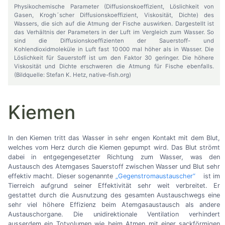
Physikochemische Parameter (Diffusionskoeffizient, Löslichkeit von
Gasen, Krogh´scher Diffusionskoeffizient, Viskosität, Dichte) des
Wassers, die sich auf die Atmung der Fische auswirken. Dargestellt ist
das Verhältnis der Parameters in der Luft im Vergleich zum Wasser. So
sind die Diffusionskoeffizienten der Sauerstoff- und
Kohlendioxidmoleküle in Luft fast 10 000 mal höher als in Wasser. Die
Löslichkeit für Sauerstoff ist um den Faktor 30 geringer. Die höhere
Viskosität und Dichte erschweren die Atmung für Fische ebenfalls.
(Bildquelle: Stefan K. Hetz, native-fish.org)
Kiemen
In den Kiemen tritt das Wasser in sehr engen Kontakt mit dem Blut,
welches vom Herz durch die Kiemen gepumpt wird. Das Blut strömt
dabei in entgegengesetzter Richtung zum Wasser, was den
Austausch des Atemgases Sauerstoff zwischen Wasser und Blut sehr
effektiv macht. Dieser sogenannte
„Gegenstromaustauscher“
ist im
Tierreich aufgrund seiner Effektivität sehr weit verbreitet. Er
gestattet durch die Ausnutzung des gesamten Austauschwegs eine
sehr viel höhere Effizienz beim Atemgasaustausch als andere
Austauschorgane. Die unidirektionale Ventilation verhindert
ausserdem ein Totvolumen wie beim Atmen mit einer sackförmigen