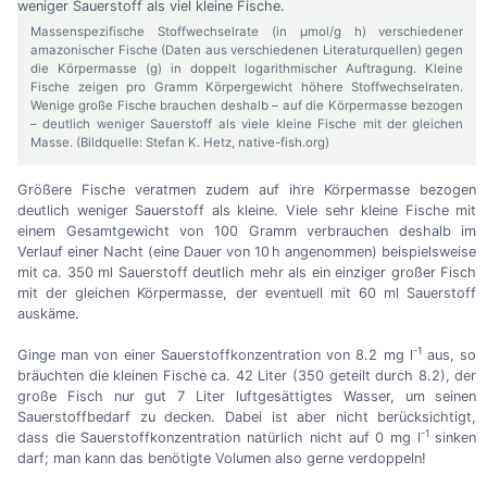
Massenspezifische Stoffwechselrate (in µmol/g h) verschiedener
amazonischer Fische (Daten aus verschiedenen Literaturquellen) gegen
die Körpermasse (g) in doppelt logarithmischer Auftragung. Kleine
Fische zeigen pro Gramm Körpergewicht höhere Stoffwechselraten.
Wenige große Fische brauchen deshalb – auf die Körpermasse bezogen
– deutlich weniger Sauerstoff als viele kleine Fische mit der gleichen
Masse. (Bildquelle: Stefan K. Hetz, native-fish.org)
Größere Fische veratmen zudem auf ihre Körpermasse bezogen
deutlich weniger Sauerstoff als kleine. Viele sehr kleine Fische mit
einem Gesamtgewicht von 100 Gramm verbrauchen deshalb im
Verlauf einer Nacht (eine Dauer von 10 h angenommen) beispielsweise
mit ca. 350 ml Sauerstoff deutlich mehr als ein einziger großer Fisch
mit der gleichen Körpermasse, der eventuell mit 60 ml Sauerstoff
auskäme.
-1
Ginge man von einer Sauerstoffkonzentration von 8.2 mg l
aus, so
bräuchten die kleinen Fische ca. 42 Liter (350 geteilt durch 8.2), der
große Fisch nur gut 7 Liter luftgesättigtes Wasser, um seinen
Sauerstoffbedarf zu decken. Dabei ist aber nicht berücksichtigt,
-1
dass die Sauerstoffkonzentration natürlich nicht auf 0 mg l
sinken
darf; man kann das benötigte Volumen also gerne verdoppeln!