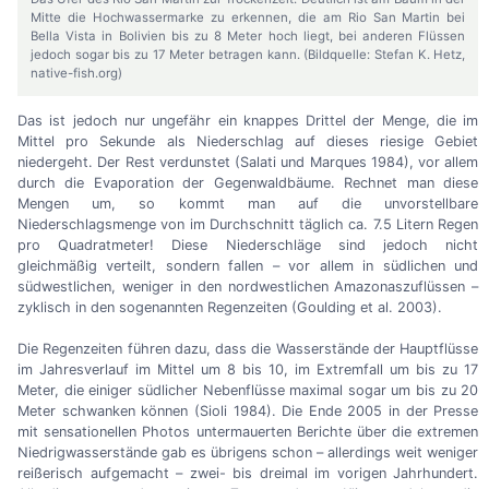
Mitte die Hochwassermarke zu erkennen, die am Rio San Martin bei
Bella Vista in Bolivien bis zu 8 Meter hoch liegt, bei anderen Flüssen
jedoch sogar bis zu 17 Meter betragen kann. (Bildquelle: Stefan K. Hetz,
native-fish.org)
Das ist jedoch nur ungefähr ein knappes Drittel der Menge, die im
Mittel pro Sekunde als Niederschlag auf dieses riesige Gebiet
niedergeht. Der Rest verdunstet (Salati und Marques 1984), vor allem
durch die Evaporation der Gegenwaldbäume. Rechnet man diese
Mengen um, so kommt man auf die unvorstellbare
Niederschlagsmenge von im Durchschnitt täglich ca. 7.5 Litern Regen
pro Quadratmeter! Diese Niederschläge sind jedoch nicht
gleichmäßig verteilt, sondern fallen
–
vor allem in südlichen und
südwestlichen, weniger in den nordwestlichen Amazonaszuflüssen
–
zyklisch in den sogenannten Regenzeiten (Goulding et al. 2003).
Die Regenzeiten führen dazu, dass die Wasserstände der Hauptflüsse
im Jahresverlauf im Mittel um 8 bis 10, im Extremfall um bis zu 17
Meter, die einiger südlicher Nebenflüsse maximal sogar um bis zu 20
Meter schwanken können (Sioli 1984). Die Ende 2005 in der Presse
mit sensationellen Photos untermauerten Berichte über die extremen
Niedrigwasserstände gab es übrigens schon
–
allerdings weit weniger
reißerisch aufgemacht
–
zwei- bis dreimal im vorigen Jahrhundert.