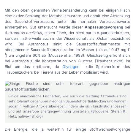
Mit den oben genannten Verhaltensänderung kann bei einigen Fisch
eine aktive Senkung der Metabolismusrate und damit eine Absenkung
des Sauerstoffverbrauchs unter die normalen Verbrauchswerte
einhergehen. Gut untersucht wurde dieser
Anpassungsvorgang
bei
Astronotus
ocellatus
, einem Fisch, der nicht nur in Aquarianerkreisen,
sondern mittlerweile auch in der Wissenschaft als „Oskar“ bezeichnet
wird. Bei
Astronotus
sinkt die Sauerstoffaufnahmerate mit
-
abnehmender Sauerstoffkonzentration im Wasser (bis auf 0.47 mg l
1
) um ungefähr 60% ab (Muusze et al. 1998). Gleichzeitig erhöht sich
bei
Astronotus
die Konzentration von Glucose (Traubenzucker) im
Blut um das dreifache, da
Glycogen
(die Speicherform des
Traubenzuckers bei Tieren) aus der Leber mobilisiert wird.
Einige amazonische Fischarten, wie auch die Gattung Astronotus sind
sehr tolerant gegenüber niedrigen Sauerstoffpartialdrücken und können
sogar in völliger Anoxie überleben, indem sie sich kurzfristig anpassen
und auf anaerobe Energiegewinnung umstellen. (Bildquelle: Stefan K.
Hetz, native-fish.org)
Die Energie, die ja weiterhin für einige Stoffwechselvorgänge