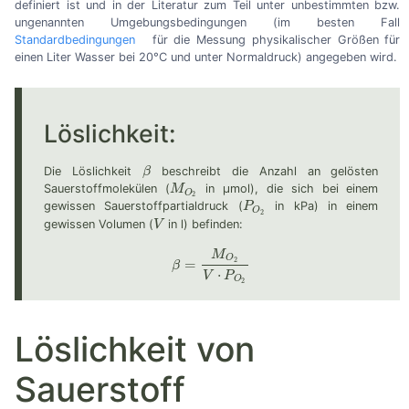
definiert ist und in der Literatur zum Teil unter unbestimmten bzw.
ungenannten Umgebungsbedingungen (im besten Fall
Standardbedingungen
für die Messung physikalischer Größen für
einen Liter Wasser bei 20°C und unter Normaldruck) angegeben wird.
Löslichkeit:
Die Löslichkeit
β
beschreibt die Anzahl an gelösten
β
Sauerstoffmolekülen (
M
in µmol), die sich bei einem
M
O
2
O
2
gewissen Sauerstoffpartialdruck (
P
in kPa) in einem
P
O
2
O
2
gewissen Volumen (
V
in l) befinden:
V
M
O
2
=
β
β
=
M
O
2
V
⋅
P
O
2
⋅
V
P
O
2
Löslichkeit von
Sauerstoff