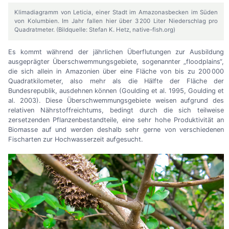
Klimadiagramm von Leticia, einer Stadt im Amazonasbecken im Süden
von Kolumbien. Im Jahr fallen hier über 3 200 Liter Niederschlag pro
Quadratmeter. (Bildquelle: Stefan K. Hetz, native-fish.org)
Es kommt während der jährlichen Überflutungen zur Ausbildung
ausgeprägter Überschwemmungsgebiete, sogenannter „floodplains“,
die sich allein in Amazonien über eine Fläche von bis zu 200 000
Quadratkilometer, also mehr als die Hälfte der Fläche der
Bundesrepublik, ausdehnen können (Goulding et al. 1995, Goulding et
al. 2003). Diese Überschwemmungsgebiete weisen aufgrund des
relativen Nährstoffreichtums, bedingt durch die sich teilweise
zersetzenden Pflanzenbestandteile, eine sehr hohe Produktivität an
Biomasse auf und werden deshalb sehr gerne von verschiedenen
Fischarten zur Hochwasserzeit aufgesucht.