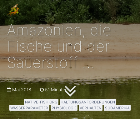
Amazonien, die
Fische und der
Sauerstoff …
Mai 2018
51 Minuten
NATIVE-FISH.ORG
HALTUNGSANFORDERUNGEN
WASSERPARAMETER
PHYSIOLOGIE
VERHALTEN
SÜDAMERIKA