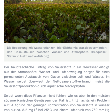
Die Bedeckung mit Wasserpflanzen, hier Eichhornia crassipes verhindert
den Gasaustausch zwischen Wasser und Atmosphäre. (Bildquelle:
Stefan K. Hetz, native-fish.org)
Der hauptsächliche Eintrag von Sauerstoff in ein Gewässer erfolgt
aus der Atmosphäre: Wasser- und Luftbewegung sorgen für einen
permanenten Austausch von Gasen zwischen Luft und Wasser. Im
Wasser selbst überwiegt der Nettosauerstoffverbrauch meist die
Sauerstoffproduktion durch aquatische Macrophyten.
Selbst wenn diese Pflanzen nicht fehlen, wie es aber in den meisten
südamerikanischen Gewässern der Fall ist, tritt nachts ein Problem
auf: Aufgrund der geringen Konzentration von Sauerstoff in Wasser
-1
von nur ca. 8.2 mg l
bei 25°C und einem Luftdruck von 760 mm Hg