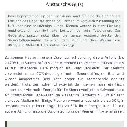
Das Gegenstromprinzip der Fischkieme sorgt für eine deutlich höhere
Effizienz des Gasaustausches bei Fischen im Vergleich zur Atmung von
Luft über eine sackförmige Lunge. Kiemen werden in einer Richtung
(unidirektional) ventiliert und besitzen so kein Totvolumen. Das
Gegenstromprinzip nutzt über die ganze Austauschstrecke den
Sauerstoffgradienten zwischen dem Blut und dem Wasser aus.
(Bildquelle: Stefan K. Hetz, native-fish.org)
So können Fische in einem Durchlauf erheblich größere Anteile (bis
zu 70%) an Sauerstoff aus dem Atemmedium Wasser herausholen als
es für luftlebende Tiere möglich ist. Zum Vergleich: Der Mensch
verwendet nur ca. 20% des eingeatmeten Sauerstoffes, der Rest wird
wieder ausgeatmet (und kann sogar zur Atemspende genutzt
werden). Trotz der hohen Effektivität der Kiemen muss ein Fisch
jedoch sehr viel mehr Energie für die Kiemenventilation aufwenden als
ein luftatmendes Lebewesen, da Wasser im Vergleich zu Luft ein sehr
viskoses Medium ist. Einige Fische verwenden deshalb bis zu 30%, in
besonderen Situationen sogar bis zu 70% ihrer Energie allein für die
äußere Atmung, also die Durchströmung der Kiemen mit Atemwasser.