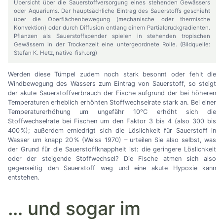
Übersicht über die Sauerstoffversorgung eines stehenden Gewässers
oder Aquariums. Der hauptsächliche Eintrag des Sauerstoffs geschieht
über die Oberflächenbewegung (mechanische oder thermische
Konvektion) oder durch Diffusion entlang einem Partialdruckgradienten.
Pflanzen als Sauerstoffspender spielen in stehenden tropischen
Gewässern in der Trockenzeit eine untergeordnete Rolle. (Bildquelle:
Stefan K. Hetz, native-fish.org)
Werden diese Tümpel zudem noch stark besonnt oder fehlt die
Windbewegung des Wassers zum Eintrag von Sauerstoff, so steigt
der akute Sauerstoffverbrauch der Fische aufgrund der bei höheren
Temperaturen erheblich erhöhten Stoffwechselrate stark an. Bei einer
Temperaturerhöhung um ungefähr 10°C erhöht sich die
Stoffwechselrate bei Fischen um den Faktor 3 bis 4 (also 300 bis
400 %); außerdem erniedrigt sich die Löslichkeit für Sauerstoff in
Wasser um knapp 20 % (Weiss 1970)
–
urteilen Sie also selbst, was
der Grund für die Sauerstoffknappheit ist: die geringere Löslichkeit
oder der steigende Stoffwechsel? Die Fische atmen sich also
gegenseitig den Sauerstoff weg und eine akute Hypoxie kann
entstehen.
…
und sogar im