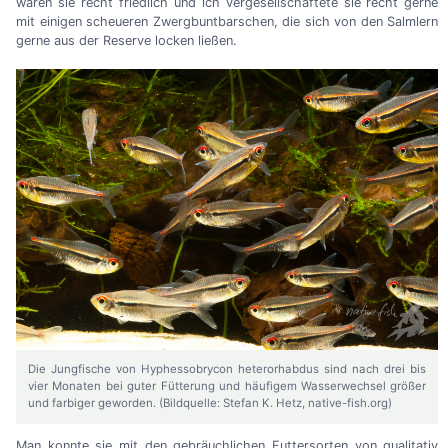
waren sie recht friedlich und ich vergesellschaftete sie recht gerne
mit einigen scheueren Zwergbuntbarschen, die sich von den Salmlern
gerne aus der Reserve locken ließen.
Die Jungfische von Hyphessobrycon heterorhabdus sind nach drei bis
vier Monaten bei guter Fütterung und häufigem Wasserwechsel größer
und farbiger geworden. (Bildquelle: Stefan K. Hetz, native-fish.org)
Man konnte sie mit den gebräuchlichen Futtersorten von qualitativ