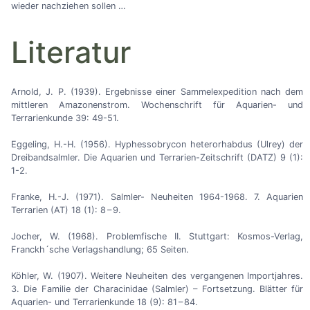
wieder nachziehen sollen
…
Literatur
Arnold, J. P. (1939). Ergebnisse einer Sammelexpedition nach dem
mittleren Amazonenstrom. Wochenschrift für Aquarien- und
Terrarienkunde 39: 49-51.
Eggeling, H.-H. (1956). Hyphessobrycon heterorhabdus (Ulrey) der
Dreibandsalmler. Die Aquarien und Terrarien-Zeitschrift (DATZ) 9 (1):
1-2.
Franke, H.-J. (1971). Salmler- Neuheiten 1964-1968. 7. Aquarien
Terrarien (AT) 18 (1): 8 – 9.
Jocher, W. (1968). Problemfische II. Stuttgart: Kosmos-Verlag,
Franckh´sche Verlagshandlung; 65 Seiten.
Köhler, W. (1907). Weitere Neuheiten des vergangenen Importjahres.
3. Die Familie der Characinidae (Salmler)
–
Fortsetzung. Blätter für
Aquarien- und Terrarienkunde 18 (9): 81 – 84.