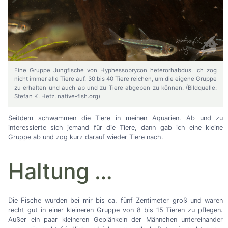
Eine Gruppe Jungfische von Hyphessobrycon heterorhabdus. Ich zog
nicht immer alle Tiere auf. 30 bis 40 Tiere reichen, um die eigene Gruppe
zu erhalten und auch ab und zu Tiere abgeben zu können. (Bildquelle:
Stefan K. Hetz, native-fish.org)
Seitdem schwammen die Tiere in meinen Aquarien. Ab und zu
interessierte sich jemand für die Tiere, dann gab ich eine kleine
Gruppe ab und zog kurz darauf wieder Tiere nach.
Haltung
…
Die Fische wurden bei mir bis ca. fünf Zentimeter groß und waren
recht gut in einer kleineren Gruppe von 8 bis 15 Tieren zu pflegen.
Außer ein paar kleineren Geplänkeln der Männchen untereinander