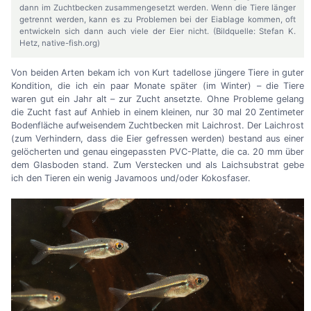
dann im Zuchtbecken zusammengesetzt werden. Wenn die Tiere länger
getrennt werden, kann es zu Problemen bei der Eiablage kommen, oft
entwickeln sich dann auch viele der Eier nicht. (Bildquelle: Stefan K.
Hetz, native-fish.org)
Von beiden Arten bekam ich von Kurt tadellose jüngere Tiere in guter
Kondition, die ich ein paar Monate später (im Winter)
–
die Tiere
waren gut ein Jahr alt
–
zur Zucht ansetzte. Ohne Probleme gelang
die Zucht fast auf Anhieb in einem kleinen, nur 30 mal 20 Zentimeter
Bodenfläche aufweisendem Zuchtbecken mit Laichrost. Der Laichrost
(zum Verhindern, dass die Eier gefressen werden) bestand aus einer
gelöcherten und genau eingepassten PVC-Platte, die ca. 20 mm über
dem Glasboden stand. Zum Verstecken und als Laichsubstrat gebe
ich den Tieren ein wenig Javamoos und/oder Kokosfaser.