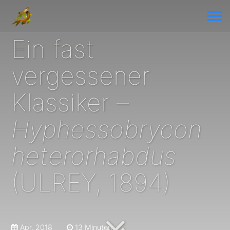
Ein fast
vergessener
Klassiker –
Hyphessobrycon
heterorhabdus
(ULREY, 1894)
Apr. 2018
13 Minuten