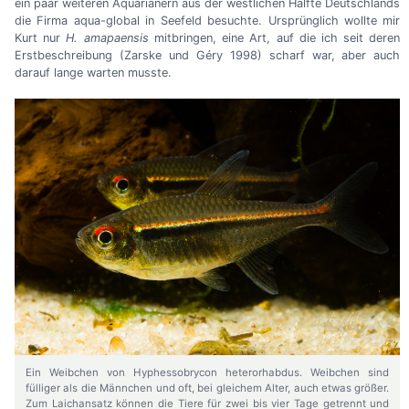
ein paar weiteren Aquarianern aus der westlichen Hälfte Deutschlands
die Firma aqua-global in Seefeld besuchte. Ursprünglich wollte mir
Kurt nur
H. amapaensis
mitbringen, eine Art, auf die ich seit deren
Erstbeschreibung (Zarske und Géry 1998) scharf war, aber auch
darauf lange warten musste.
Ein Weibchen von Hyphessobrycon heterorhabdus. Weibchen sind
fülliger als die Männchen und oft, bei gleichem Alter, auch etwas größer.
Zum Laichansatz können die Tiere für zwei bis vier Tage getrennt und