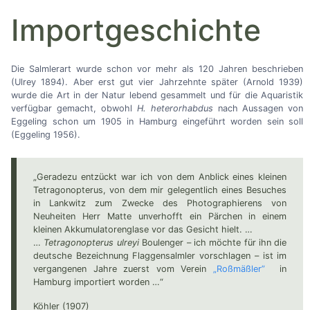
Importgeschichte
Die Salmlerart wurde schon vor mehr als 120 Jahren beschrieben
(Ulrey 1894). Aber erst gut vier Jahrzehnte später (Arnold 1939)
wurde die Art in der Natur lebend gesammelt und für die Aquaristik
verfügbar gemacht, obwohl
H. heterorhabdus
nach Aussagen von
Eggeling schon um 1905 in Hamburg eingeführt worden sein soll
(Eggeling 1956).
„Geradezu entzückt war ich von dem Anblick eines kleinen
Tetragonopterus, von dem mir gelegentlich eines Besuches
in Lankwitz zum Zwecke des Photographierens von
Neuheiten Herr Matte unverhofft ein Pärchen in einem
kleinen Akkumulatorenglase vor das Gesicht hielt.
…
…
Tetragonopterus ulreyi
Boulenger
–
ich möchte für ihn die
deutsche Bezeichnung Flaggensalmler vorschlagen
–
ist im
vergangenen Jahre zuerst vom Verein
„Roßmäßler”
in
Hamburg importiert worden
…
“
Köhler (1907)