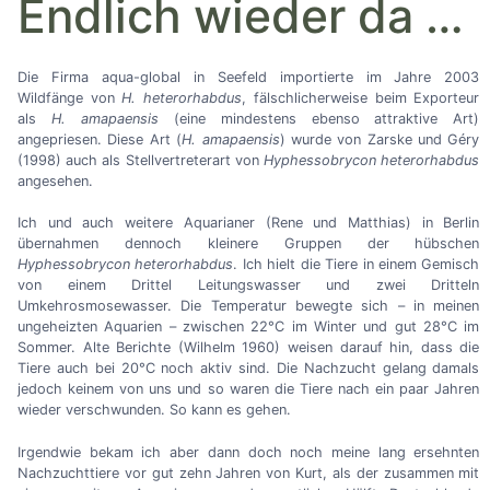
Endlich wieder da
…
Die Firma aqua-global in Seefeld importierte im Jahre 2003
Wildfänge von
H. heterorhabdus
, fälschlicherweise beim Exporteur
als
H. amapaensis
(eine mindestens ebenso attraktive Art)
angepriesen. Diese Art (
H. amapaensis
) wurde von Zarske und Géry
(1998) auch als Stellvertreterart von
Hyphessobrycon heterorhabdus
angesehen.
Ich und auch weitere Aquarianer (Rene und Matthias) in Berlin
übernahmen dennoch kleinere Gruppen der hübschen
Hyphessobrycon heterorhabdus
. Ich hielt die Tiere in einem Gemisch
von einem Drittel Leitungswasser und zwei Dritteln
Umkehrosmosewasser. Die Temperatur bewegte sich
–
in meinen
ungeheizten Aquarien
–
zwischen 22°C im Winter und gut 28°C im
Sommer. Alte Berichte (Wilhelm 1960) weisen darauf hin, dass die
Tiere auch bei 20°C noch aktiv sind. Die Nachzucht gelang damals
jedoch keinem von uns und so waren die Tiere nach ein paar Jahren
wieder verschwunden. So kann es gehen.
Irgendwie bekam ich aber dann doch noch meine lang ersehnten
Nachzuchttiere vor gut zehn Jahren von Kurt, als der zusammen mit