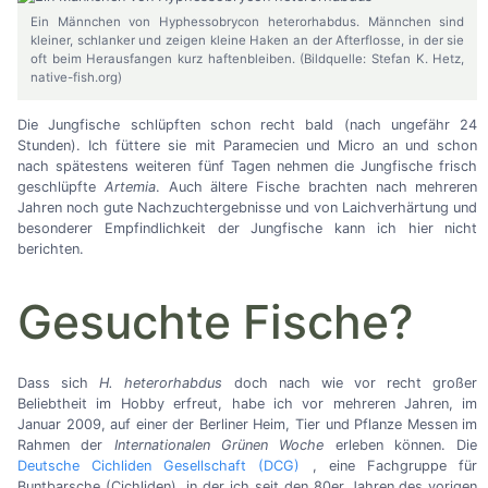
Ein Männchen von Hyphessobrycon heterorhabdus. Männchen sind
kleiner, schlanker und zeigen kleine Haken an der Afterflosse, in der sie
oft beim Herausfangen kurz haftenbleiben. (Bildquelle: Stefan K. Hetz,
native-fish.org)
Die Jungfische schlüpften schon recht bald (nach ungefähr 24
Stunden). Ich füttere sie mit Paramecien und Micro an und schon
nach spätestens weiteren fünf Tagen nehmen die Jungfische frisch
geschlüpfte
Artemia
. Auch ältere Fische brachten nach mehreren
Jahren noch gute Nachzuchtergebnisse und von Laichverhärtung und
besonderer Empfindlichkeit der Jungfische kann ich hier nicht
berichten.
Gesuchte Fische?
Dass sich
H. heterorhabdus
doch nach wie vor recht großer
Beliebtheit im Hobby erfreut, habe ich vor mehreren Jahren, im
Januar 2009, auf einer der Berliner Heim, Tier und Pflanze Messen im
Rahmen der
Internationalen Grünen Woche
erleben können. Die
Deutsche Cichliden Gesellschaft (DCG)
, eine Fachgruppe für
Buntbarsche (Cichliden), in der ich seit den 80er Jahren des vorigen