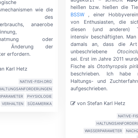
ogische
heißen bzw. hießen die Ti
smechanismen wie die
BSSW
, einer Hobbyverei
ktion des
von Enthusiasten, die sic
verbrauchs, anaerobe
diesen (und anderen) T
innung,
intensiv beschäftigten. Ma
chenatmung oder
damals an, dass die Art
tige Änderung der
unbeschriebene
Otocincl
er erfordern.
sei. Erst im Jahre 2011 wurd
Fische als
Otothyropsis pir
n Karl Hetz
beschrieben. Ich habe 
Haltungs- und Zuchterfahr
NATIVE-FISH.ORG
aufgeschrieben.
HALTUNGSANFORDERUNGEN
RPARAMETER
PHYSIOLOGIE
von Stefan Karl Hetz
VERHALTEN
SÜDAMERIKA
NATIVE-FI
HALTUNGSANFORDER
WASSERPARAMETER
NACH