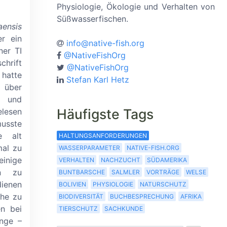
Physiologie, Ökologie und Verhalten von
Süßwasserfischen.
ensis
r ein
info@native-fish.org
ner TI
@NativeFishOrg
schrift
@NativeFishOrg
 hatte
Stefan Karl Hetz
 über
 und
Häufigste Tags
lesen
usste
e alt
HALTUNGSANFORDERUNGEN
mal zu
WASSERPARAMETER
NATIVE-FISH.ORG
nige
VERHALTEN
NACHZUCHT
SÜDAMERIKA
en zu
BUNTBARSCHE
SALMLER
VORTRÄGE
WELSE
dienen
BOLIVIEN
PHYSIOLOGIE
NATURSCHUTZ
he zu
BIODIVERSITÄT
BUCHBESPRECHUNG
AFRIKA
n bei
TIERSCHUTZ
SACHKUNDE
änge
–