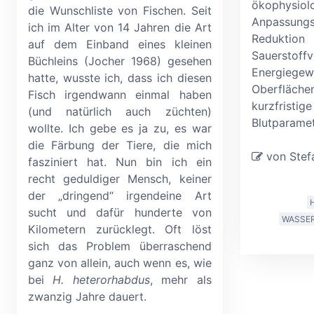
ökophysiol
die Wunschliste von Fischen. Seit
Anpassung
ich im Alter von 14 Jahren die Art
Redu
auf dem Einband eines kleinen
Sauerstoff
Büchleins (Jocher 1968) gesehen
Energiegew
hatte, wusste ich, dass ich diesen
Oberflä
Fisch irgendwann einmal haben
kurzfris
(und natürlich auch züchten)
Blutparamet
wollte. Ich gebe es ja zu, es war
die Färbung der Tiere, die mich
von Stefa
fasziniert hat. Nun bin ich ein
recht geduldiger Mensch, keiner
der „dringend“ irgendeine Art
sucht und dafür hunderte von
WASSE
Kilometern zurücklegt. Oft löst
sich das Problem überraschend
ganz von allein, auch wenn es, wie
bei
H. heterorhabdus
, mehr als
zwanzig Jahre dauert.