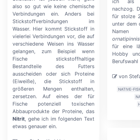
ich als 1
also so gut wie keine chemische
nachzog. D
Verbindungen ein. Anders bei
für stolze 
Stickstoffverbindungen im
unter dem 
Wasser. Hier kommt Stickstoff in
Na
vielerlei Verbindungen vor, die auf
ornatipinnis
verschiedene Weisen ins Wasser
für eine l
gelangen, zum Beispiel wenn
Hobby und
Fische stickstoffhaltige
Berufswahl 
Bestandteile des Futters
ausscheiden oder sich Proteine
von Stefa
(Eiweiße), die Stickstoff in
größeren Mengen enthalten,
NATIVE-FIS
zersetzen. Auf eines der für
N
Fische potenziell toxischen
Abbauprodukte der Proteine, das
Nitrit
, gehe ich im folgenden Text
etwas genauer ein.