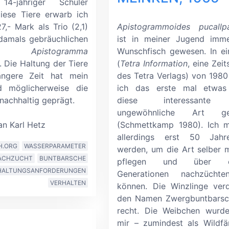
4-jähriger Schüler
iese Tiere erwarb ich
27,- Mark als Trio (2,1)
Apistogrammoides pucallpa
damals gebräuchlichen
ist in meiner Jugend imme
men
Apistogramma
Wunschfisch gewesen. In ei
. Die Haltung der Tiere
(
Tetra Information
, eine Zeit
ängere Zeit hat mein
des Tetra Verlags) von 1980
 möglicherweise die
ich das erste mal etwas
nachhaltig geprägt.
diese interessante
ungewöhnliche Art ge
n Karl Hetz
(Schmettkamp 1980). Ich m
allerdings erst 50 Jahr
H.ORG
WASSERPARAMETER
werden, um die Art selber 
ACHZUCHT
BUNTBARSCHE
pflegen und über ei
HALTUNGSANFORDERUNGEN
Generationen nachzücht
VERHALTEN
können. Die Winzlinge ver
den Namen Zwergbuntbarsc
recht. Die Weibchen wurde
mir
–
zumindest als Wildf