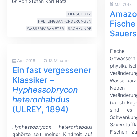
von Stefan Karl Hetz
Mai 2018
Amazon
TIERSCHUTZ
Fische
HALTUNGSANFORDERUNGEN
WASSERPARAMETER
SACHKUNDE
Sauers
Fische 
Gewässern
Apr. 2018
13 Minuten
physikali
Ein fast vergessener
Verän
Klassiker –
Wasserpar
Neben 
Hyphessobrycon
Veränderun
heterorhabdus
(durch Reg
(ULREY, 1894)
sind es 
Schwa
Sauerstoff
Hyphessobrycon heterorhabdus
Fischen zu
gehörte seit meiner Kindheit auf