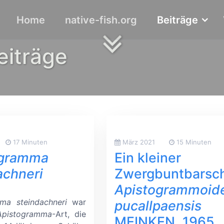
Home
native-fish.org
Beiträge
eiträge
17 Minuten
März 2021
15 Minuten
ogramma
Ein kleiner
achneri
Zwergbuntbarsch
Apistogrammoid
ma steindachneri
war
pucallpaensis
Apistogramma
-Art, die
MEINKEN, 1965