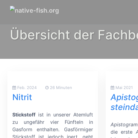
Übersicht der Fachb
Feb. 2024
26 Minuten
Mai 2021
Nitrit
Apist
steind
Stickstoff
ist in unserer Atemluft
zu ungefähr vier Fünfteln in
Apistogram
Gasform enthalten. Gasförmiger
die erste
Stickstoff ist jedoch inert, geht