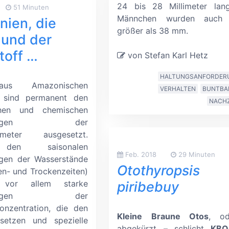
24 bis 28 Millimeter lang
51 Minuten
Männchen wurden auch 
ien, die
größer als 38 mm.
 und der
toff …
von Stefan Karl Hetz
HALTUNGSANFORDER
aus Amazonischen
VERHALTEN
BUNTBA
 sind permanent den
NACH
schen und chemischen
derungen der
ameter ausgesetzt.
den saisonalen
Feb. 2018
29 Minuten
gen der Wasserstände
Otothyropsis
en- und Trockenzeiten)
vor allem starke
piribebuy
nkungen der
konzentration, die den
Kleine Braune Otos
, o
setzen und spezielle
abgekürzt
–
schlicht
KBO