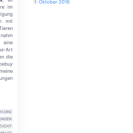
Oktober 2016
1
ere im
nigung
h mit
ieren
n nahm
 eine
us
-Art
en die
ibebuy
meine
ungen
SH.ORG
UNGEN
ZUCHT