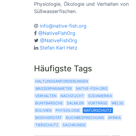
Physiologie, Ökologie und Verhalten von
Süßwasserfischen.
info@native-fish.org
@NativeFishOrg
@NativeFishOrg
Stefan Karl Hetz
Häufigste Tags
HALTUNGSANFORDERUNGEN
WASSERPARAMETER
NATIVE-FISH.ORG
VERHALTEN
NACHZUCHT
SÜDAMERIKA
BUNTBARSCHE
SALMLER
VORTRÄGE
WELSE
BOLIVIEN
PHYSIOLOGIE
NATURSCHUTZ
BIODIVERSITÄT
BUCHBESPRECHUNG
AFRIKA
TIERSCHUTZ
SACHKUNDE