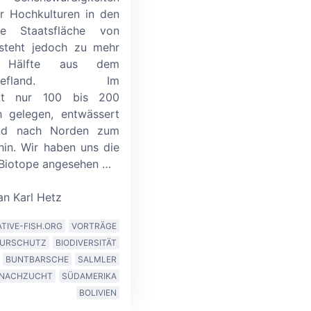
r Hochkulturen in den
e Staatsfläche von
esteht jedoch zu mehr
 Hälfte aus dem
astiefland. Im
itt nur 100 bis 200
 gelegen, entwässert
and nach Norden zum
in. Wir haben uns die
 Biotope angesehen
…
n Karl Hetz
ATIVE-FISH.ORG
VORTRÄGE
TURSCHUTZ
BIODIVERSITÄT
BUNTBARSCHE
SALMLER
NACHZUCHT
SÜDAMERIKA
BOLIVIEN