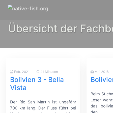
Übersicht der Fachb
Feb. 2021
41 Minuten
Mai 2018
Bolivien 3 - Bella
Bolivie
Vista
Beim Stichw
Leser wahr
Der Rio San Martin ist ungefähr
das bolivi
700 km lang. Der Fluss führt bei
den Seh