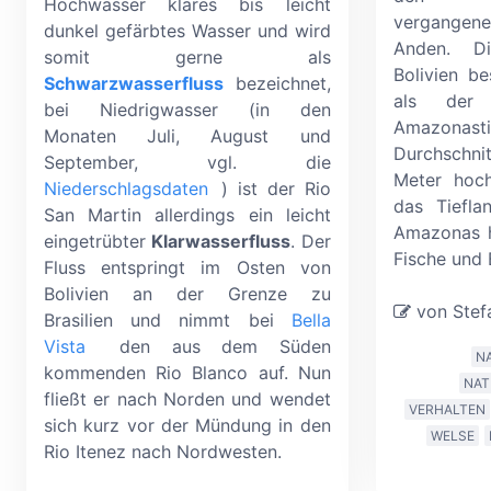
Hochwasser klares bis leicht
vergangene
dunkel gefärbtes Wasser und wird
Anden. Di
somit gerne als
Bolivien b
Schwarzwasserfluss
bezeichnet,
als der
bei Niedrigwasser (in den
Amazon
Monaten Juli, August und
Durchschn
September, vgl. die
Meter hoch
Niederschlagsdaten
) ist der Rio
das Tiefl
San Martin allerdings ein leicht
Amazonas h
eingetrübter
Klarwasserfluss
. Der
Fische und
Fluss entspringt im Osten von
Bolivien an der Grenze zu
von Stefa
Brasilien und nimmt bei
Bella
Vista
den aus dem Süden
N
kommenden Rio Blanco auf. Nun
NA
fließt er nach Norden und wendet
VERHALTEN
sich kurz vor der Mündung in den
WELSE
Rio Itenez nach Nordwesten.