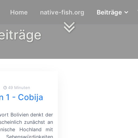
Home
native-fish.org
Beiträge
eiträge
49 Minuten
n 1 - Cobija
ort Bolivien denkt der
scheinlich zunächst an
anische Hochland mit
enswürdigkeiten